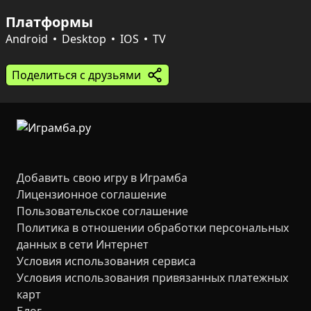
Путешествие по кулинарной карте включает десятки 
Платформы
городов, сотни ресторанов и более сотни блюд — от 
мороженого до морепродуктов. Прокачивайте 
Android
Desktop
IOS
TV
ингредиенты и оборудование, расширяйте кухни, 
украшайте заведения, собирайте комбо и участвуйте 
Поделиться с друзьями
в мини‑играх, сезонных фестивалях и ежемесячных 
событиях, чтобы получать ценные призы и 
становиться настоящей кулинарной легендой.
Добавить свою игру в Играмба
Лицензионное соглашение
Пользовательское соглашение
Политика в отношении обработки персональных
данных в сети Интернет
Условия использования сервиса
Условия использования привязанных платежных
карт