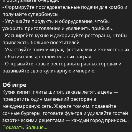
и обслуживать очереди.

- Формируйте последовательные подачи для комбо и 
получайте супербонусы.

- Улучшайте продукты и оборудование, чтобы 
ускорить приготовление и увеличить прибыль.

- Расширяйте кухню и декорируйте рестораны, чтобы 
привлекать больше посетителей.

- Участвуйте в мини‑играх, фестивалях и ежемесячных 
событиях для дополнительных наград.

- Открывайте новые рестораны в разных городах и 
развивайте свою кулинарную империю.
Об игре
Кухня кипит: плиты шипят, заказы летят, а цель — 
превратить один маленький ресторан в 
международную сеть. Жарьте том-ям, подавайте 
сочные бургеры, готовьте фуа-гра и удивляйте гостей 
экзотическими рецептами — каждый город приносит 
новые ароматы, меню и вызовы.

Показать больше...