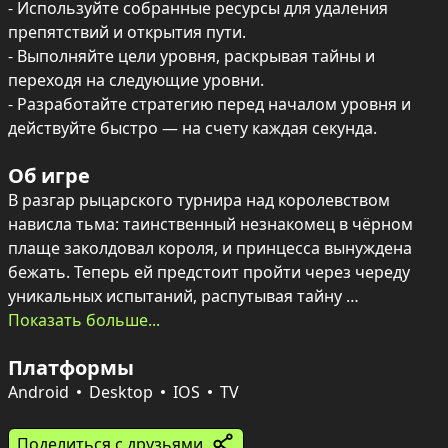
- Используйте собранные ресурсы для удаления 
препятствий и открытия пути.

- Выполняйте цели уровня, раскрывая тайны и 
переходя на следующие уровни.

- Разработайте стратегию перед началом уровня и 
действуйте быстро — на счету каждая секунда.
Об игре
В разгар рыцарского турнира над королевством 
нависла тьма: таинственный незнакомец в чёрном 
плаще заколдовал короля, и принцесса вынуждена 
бежать. Теперь ей предстоит пройти через череду 
уникальных испытаний, распутывая тайну 
исчезновения и приближаясь к финальной схватке с 
Показать больше...
злым волшебником.

Платформы
Каждый уровень — это тщательно продуманная 
головоломка в классическом тайм-менеджменте: 
Android
Desktop
IOS
TV
моменты напряжённой спешки чередуются с 
необходимостью обдумать ход действий. Кликай на 
Поделиться с друзьями