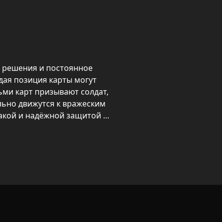
 решения и постоянное 
дая позиция карты могут 
ми карт призывают солдат, 
ьно движутся к вражеским 
акой и надёжной защитой 
 для прокачки — повышение 
и новым тактическим 
стой и жёсткой: уничтожить 
ую) быстрее соперника и 