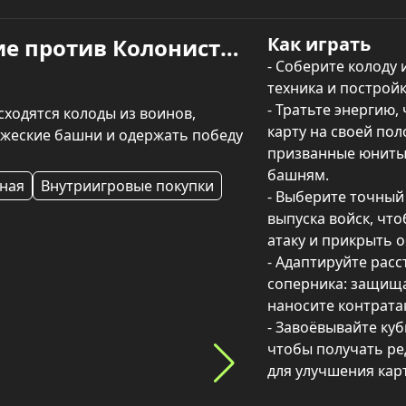
Как играть
Столкновение Рояль: Чужие против Колонистов — играть онлайн
- Соберите колоду и
техника и постройки
- Тратьте энергию,
ходятся колоды из воинов, 
карту на своей пол
ажеские башни и одержать победу 
призванные юниты 
башням.

ная
Внутриигровые покупки
- Выберите точный
выпуска войск, чт
атаку и прикрыть о
- Адаптируйте расс
соперника: защища
наносите контратак
- Завоёвывайте куб
чтобы получать ред
для улучшения карт