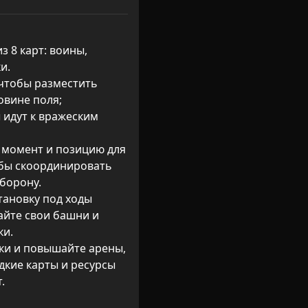
з 8 карт: воины, 
.

 чтобы разместить 
овине поля; 
идут к вражеским 
 момент и позицию для 
обы скоординировать 
борону.

тановку под ходы 
йте свои башни и 
и.

ки и повышайте арены, 
кие карты и ресурсы 
.