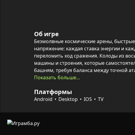
Об игре
Безмолвные космические арены, быстрые
напряжение: каждая ставка энергии и каж
переломить ход сражения. Колоды из вось
машины и строения, которые самостоятел
башням, требуя баланса между точной ат
главной башни.

Показать больше...
Платформы
Победы приносят новые карты и ресурсы
арены открывает доступ к редким картам 
Android
Desktop
IOS
TV
возможностям. Главная цель остаётся про
больше вражеских башен (особенно главн
подняться в рейтинге за кубки.