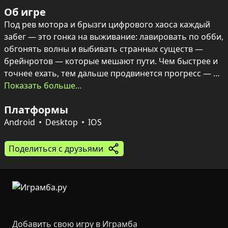
Об игре
Под рев мотора и брызги цифрового хаоса каждый 
забег — это гонка на выживание: лавировать по обби, 
обгонять волны и выбивать странных существ — 
брейнротов — которые мешают пути. Чем быстрее и 
точнее ехать, тем дальше продвинется прогресс — 
система «+1 к скорости» делает каждую попытку 
Показать больше...
значимой.

Платформы
Выбор машины и грамотные апгрейды решают исход: 
Android
Desktop
IOS
десятки автомобилей с разной управляемостью, 
скоростью и стойкостью к волне, коллекция 
Поделиться с друзьями
брейнротов от обычных до легендарных и 
необходимость балансировать между ускорением и 
маневренностью создают напряжённый, азартный 
ритм. Тренировка реакции и продуманная стратегия 
— ключи, чтобы обогнать гигантское цунами и 
достичь заветной зоны безопасности.
Добавить свою игру в Играмба