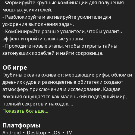
- Формируйте крупные комбинации для получения 
мощных усилителей.

- Разблокируйте и активируйте усилители для 
ускорения выполнения задач.

- Комбинируйте разные усилители, чтобы усилить 
эффект и пройти сложные уровни.

- Проходите новые этапы, чтобы открыть тайны 
затонувших кораблей и найти сокровища.
Об игре
Глубины океана оживают: мерцающие рифы, обломки 
древних судов и разноцветные обитатели создают 
атмосферу приключения и исследования. Каждая 
локация ощущается как маленький подводный мир, 
полный секретов и находок.

На поле собираются цепочки из одинаковых блоков, 
Показать больше...
чтобы очищать участки и собирать морских существ 
Платформы
— цели уровней варьируются от очистки блоков до 
сбора определённых обитателей. Крупные 
Android
Desktop
IOS
TV