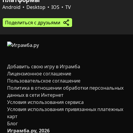
Пушистик движется автоматически — задача вовремя 
менять направление и приземляться на следующую 
Android
Desktop
IOS
TV
плитку. На компьютере двигают мышью влево и 
вправо, на мобильных устройствах — свайпом по 
Поделиться с друзьями
экрану. Открываются новые уровни, улучшаются 
результаты и набираются очки для соревнований с 
друзьями или личного рекорда.
Добавить свою игру в Играмба
Лицензионное соглашение
Пользовательское соглашение
Политика в отношении обработки персональных
данных в сети Интернет
Условия использования сервиса
Условия использования привязанных платежных
карт
Блог
Играмба.ру, 2026