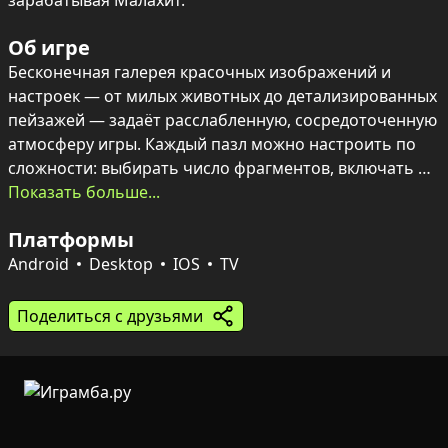
зарабатывая Малахит.
Об игре
Бесконечная галерея красочных изображений и 
настроек — от милых животных до детализированных 
пейзажей — задаёт расслабленную, сосредоточенную 
атмосферу игры. Каждый пазл можно настроить по 
сложности: выбирать число фрагментов, включать 
вращение или собирать в реалистичном режиме, 
Показать больше...
когда кусочки разбросаны по полю.

Платформы
Подсказки, показ примера и отображение сетки 
Android
Desktop
IOS
TV
делают сборку удобнее, а создание пазлов из 
собственных фото добавляет персональной окраски. 
Поделиться с друзьями
Соревновательный элемент приносит динамику: 
еженедельные турниры, таблица лидеров, 
достижения и внутренняя валюта Малахит 
стимулируют прогресс. Интерфейс можно настроить 
под настроение — менять цвет фона и искать 