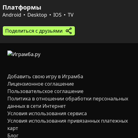
Платформы
Собирай коллекцию из сотен видов, выполняй 
задания, прокачивай навыки и улучшай снаряжение: 
Android
Desktop
IOS
TV
мощные удочки и элитная наживка помогут 
справиться с самыми крупными хищниками. В 
Поделиться с друзьями
личном профиле доступны подробная статистика, 
рекорды и возможность делать чучела из лучших 
уловов, чтобы составить идеальную коллекцию.
Добавить свою игру в Играмба
Лицензионное соглашение
Пользовательское соглашение
Политика в отношении обработки персональных
данных в сети Интернет
Условия использования сервиса
Условия использования привязанных платежных
карт
Блог