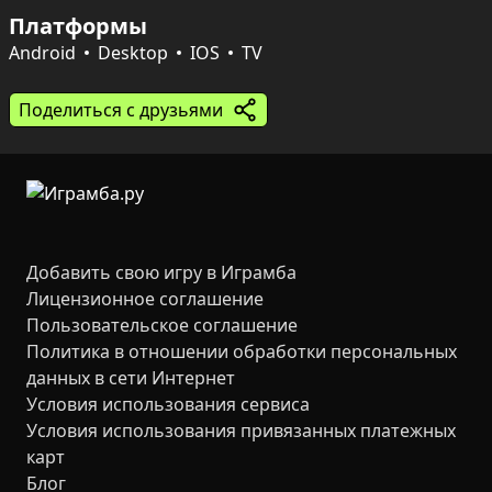
приятному результату.

Платформы
По мере прохождения появляются новые предметы, 
Android
Desktop
IOS
TV
препятствия и усилители, которые усложняют задачи 
и требуют хитрости в планировании ходов. Игра 
Поделиться с друзьями
отлично подходит для коротких сессий, но и дарит 
простор для глубокой проработки уровней тем, кто 
любит довести каждую головоломку до идеала.
Добавить свою игру в Играмба
Лицензионное соглашение
Пользовательское соглашение
Политика в отношении обработки персональных
данных в сети Интернет
Условия использования сервиса
Условия использования привязанных платежных
карт
Блог