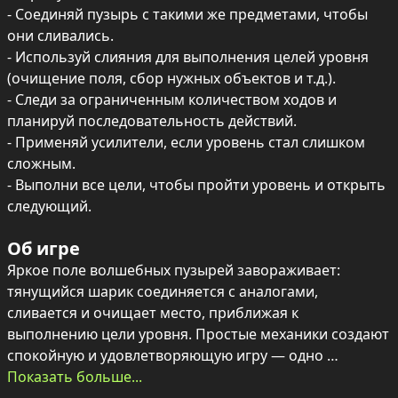
- Соединяй пузырь с такими же предметами, чтобы 
они сливались.

- Используй слияния для выполнения целей уровня 
(очищение поля, сбор нужных объектов и т.д.).

- Следи за ограниченным количеством ходов и 
планируй последовательность действий.

- Применяй усилители, если уровень стал слишком 
сложным.

- Выполни все цели, чтобы пройти уровень и открыть 
следующий.
Об игре
Яркое поле волшебных пузырей завораживает: 
тянущийся шарик соединяется с аналогами, 
сливается и очищает место, приближая к 
выполнению цели уровня. Простые механики создают 
спокойную и удовлетворяющую игру — одно 
движение может привести к цепной реакции и 
Показать больше...