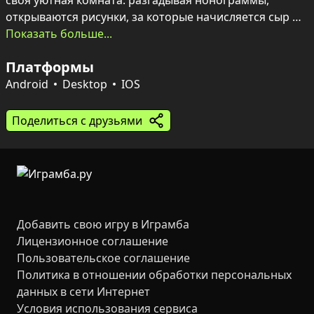
своя уютная комната: разгадывая нонограммы, 
открываются рисунки, за которые начисляется сыр — 
валюта для покупки мебели и декора. Интерьеры 
Показать больше...
превращаются в живые пространства, где обстановка 
Платформы
отражает характер хозяина.

Диалоги с квартирантами, их просьбы и задания 
Android
Desktop
IOS
разворачивают сюжет и открывают новые этажи. 
Более 500 уровней разной сложности, сезонные 
Поделиться с друзьями
события и 14 запоминающихся персонажей создают 
атмосферу тепла, лёгкой загадки и творчества без 
спешки.
Добавить свою игру в Играмба
Лицензионное соглашение
Пользовательское соглашение
Политика в отношении обработки персональных
данных в сети Интернет
Условия использования сервиса