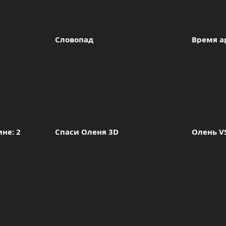
Словопад
Время а
не: 2 
Спаси Оленя 3D
Олень V