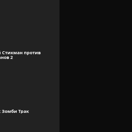
 Стикман против 
нов 2
к Зомби Трак