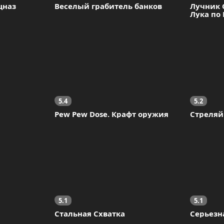
цназ
Веселый грабитель банков
Лучник С
Лука по
5.4
5.2
Pew Pew Dose. Крафт оружия
Стреляй
5.1
5.1
Стальная Схватка
Серьезн