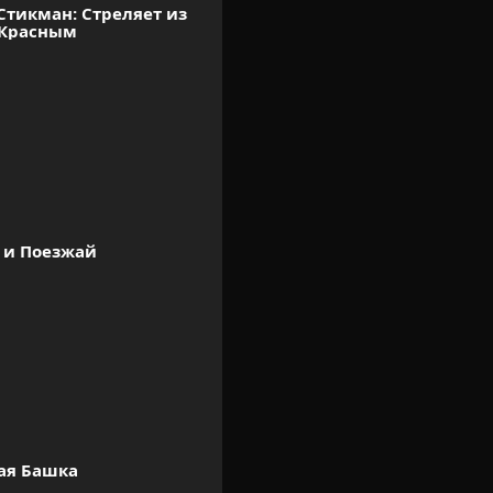
тикман: Стреляет из 
 Красным
 и Поезжай
ая Башка