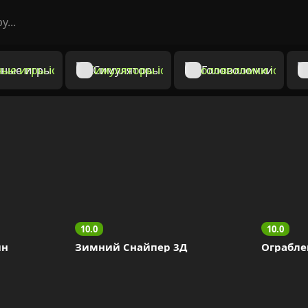
ные игры
Симуляторы
Головоломки
10.0
10.0
йн
Зимний Снайпер 3Д
Ограбле