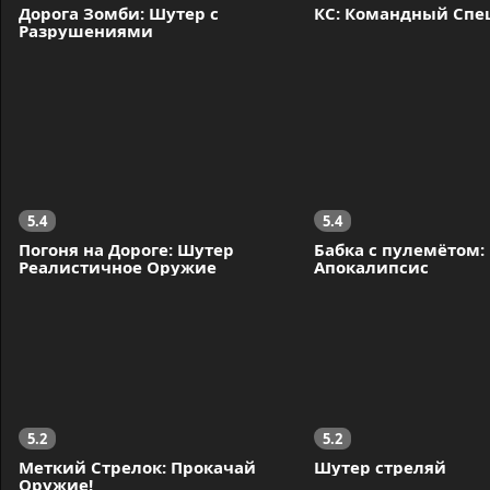
Дорога Зомби: Шутер с 
КС: Командный Спе
Разрушениями
5.4
5.4
Погоня на Дороге: Шутер 
Бабка с пулемётом: 
Реалистичное Оружие
Апокалипсис
5.2
5.2
Меткий Стрелок: Прокачай 
Шутер стреляй
Оружие!