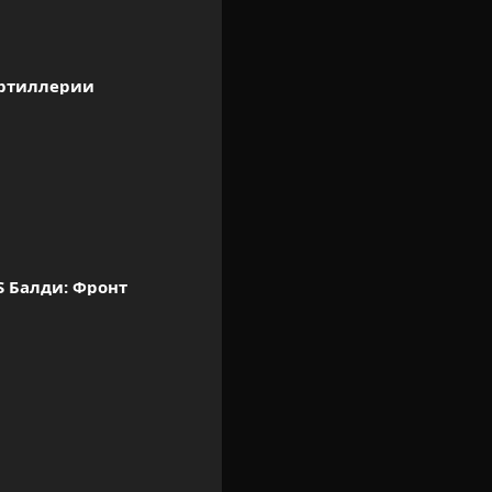
ртиллерии
S Балди: Фронт