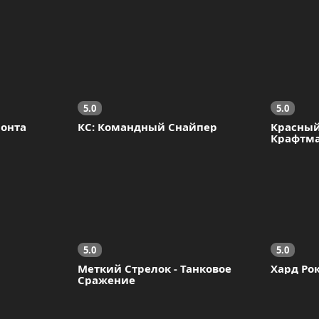
5.0
5.0
ронта
КС: Командный Снайпер
Красный
Крафтма
5.0
5.0
Меткий Стрелок - Танковое 
Хард Ро
Сражение