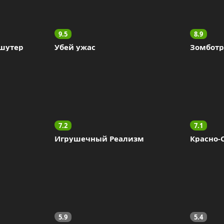
9.5
8.9
 шутер
Убей ужас
Зомботр
7.2
7.1
Игрушечный Реализм
Красно-
5.9
5.4