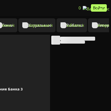
0
Войти
Гонки
Казуальные
Рыбалка
Гипер
ние Банка 3