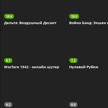
10.0
10.0
Дельта: Воздушный Десант
Война Банд: Экшен
8.7
7.2
Warfare 1942 - онлайн шутер
Нулевой Рубеж
6.2
6.0